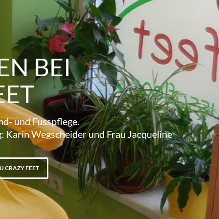
N BEI
EET
nd- und Fusspflege.
g:
Karin Wegscheider und Frau Jacqueline
U CRAZY FEET