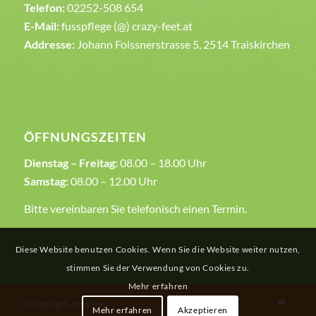
Telefon:
02252-508 654
E-Mail:
fusspflege (@) crazy-feet.at
Addresse:
Johann Foissnerstrasse 5, 2514 Traiskirchen
ÖFFNUNGSZEITEN
Dienstag – Freitag:
08.00 – 18.00 Uhr
Samstag:
08.00 – 12.00 Uhr
Bitte vereinbaren Sie telefonisch einen Termin.
Diese Website benutzen Cookies. Wenn Sie die Website weiter nutzen,
stimmen Sie der Verwendung von Cookies zu.
Mehr erfahren
© Copyright - crazy feet
Mehr erfahren
Akzeptieren