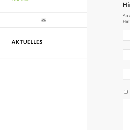
Hi
An d
Hin
AKTUELLES