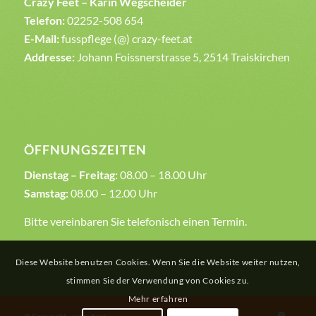
Crazy Feet – Karin Wegscheider
Telefon:
02252-508 654
E-Mail:
fusspflege (@) crazy-feet.at
Addresse:
Johann Foissnerstrasse 5, 2514 Traiskirchen
ÖFFNUNGSZEITEN
Dienstag – Freitag:
08.00 – 18.00 Uhr
Samstag:
08.00 – 12.00 Uhr
Bitte vereinbaren Sie telefonisch einen Termin.
Diese Website benutzen Cookies. Wenn Sie die Website weiter nutzen,
stimmen Sie der Verwendung von Cookies zu.
Mehr erfahren