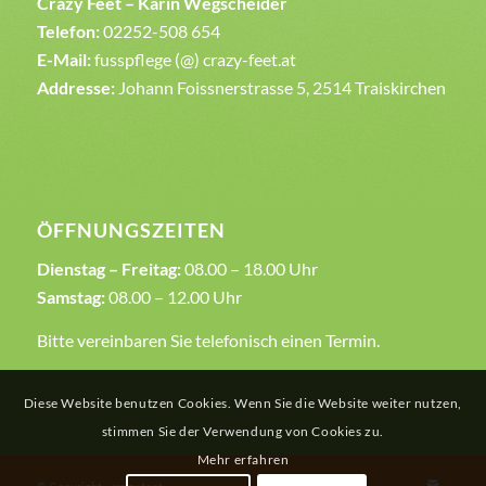
Crazy Feet – Karin Wegscheider
Telefon:
02252-508 654
E-Mail:
fusspflege (@) crazy-feet.at
Addresse:
Johann Foissnerstrasse 5, 2514 Traiskirchen
ÖFFNUNGSZEITEN
Dienstag – Freitag:
08.00 – 18.00 Uhr
Samstag:
08.00 – 12.00 Uhr
Bitte vereinbaren Sie telefonisch einen Termin.
Diese Website benutzen Cookies. Wenn Sie die Website weiter nutzen,
stimmen Sie der Verwendung von Cookies zu.
Mehr erfahren