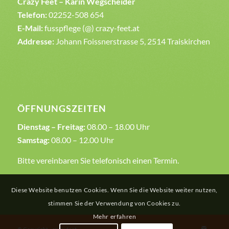
Crazy Feet – Karin Wegscheider
Telefon:
02252-508 654
E-Mail:
fusspflege (@) crazy-feet.at
Addresse:
Johann Foissnerstrasse 5, 2514 Traiskirchen
ÖFFNUNGSZEITEN
Dienstag – Freitag:
08.00 – 18.00 Uhr
Samstag:
08.00 – 12.00 Uhr
Bitte vereinbaren Sie telefonisch einen Termin.
Diese Website benutzen Cookies. Wenn Sie die Website weiter nutzen,
stimmen Sie der Verwendung von Cookies zu.
Mehr erfahren