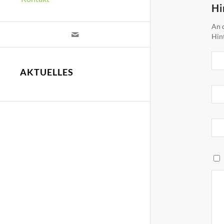
Hi
An d
Hin
AKTUELLES