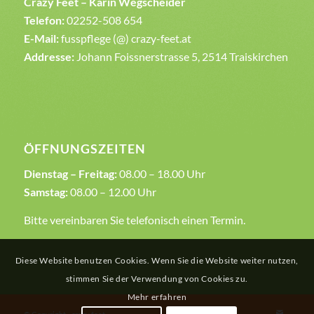
Crazy Feet – Karin Wegscheider
Telefon:
02252-508 654
E-Mail:
fusspflege (@) crazy-feet.at
Addresse:
Johann Foissnerstrasse 5, 2514 Traiskirchen
ÖFFNUNGSZEITEN
Dienstag – Freitag:
08.00 – 18.00 Uhr
Samstag:
08.00 – 12.00 Uhr
Bitte vereinbaren Sie telefonisch einen Termin.
Diese Website benutzen Cookies. Wenn Sie die Website weiter nutzen,
stimmen Sie der Verwendung von Cookies zu.
Mehr erfahren