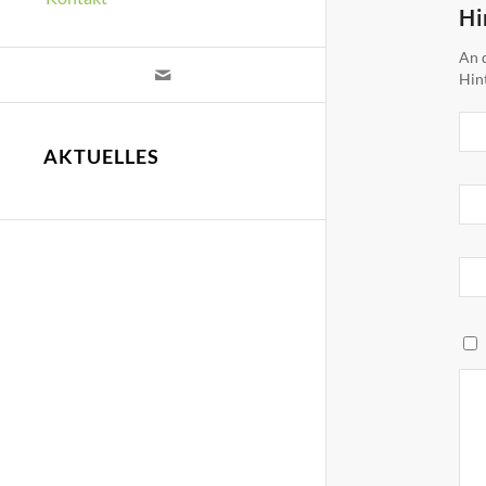
Hi
An d
Hin
AKTUELLES