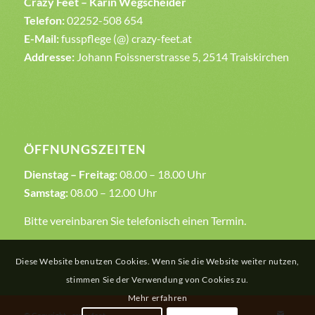
Crazy Feet – Karin Wegscheider
Telefon:
02252-508 654
E-Mail:
fusspflege (@) crazy-feet.at
Addresse:
Johann Foissnerstrasse 5, 2514 Traiskirchen
ÖFFNUNGSZEITEN
Dienstag – Freitag:
08.00 – 18.00 Uhr
Samstag:
08.00 – 12.00 Uhr
Bitte vereinbaren Sie telefonisch einen Termin.
Diese Website benutzen Cookies. Wenn Sie die Website weiter nutzen,
stimmen Sie der Verwendung von Cookies zu.
Mehr erfahren