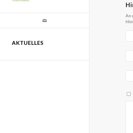
Hi
An d
Hin
AKTUELLES