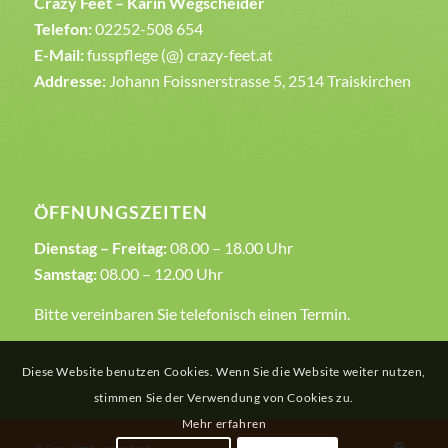
Crazy Feet – Karin Wegscheider
Telefon:
02252-508 654
E-Mail:
fusspflege (@) crazy-feet.at
Addresse:
Johann Foissnerstrasse 5, 2514 Traiskirchen
ÖFFNUNGSZEITEN
Dienstag – Freitag:
08.00 – 18.00 Uhr
Samstag:
08.00 – 12.00 Uhr
Bitte vereinbaren Sie telefonisch einen Termin.
Diese Website benutzen Cookies. Wenn Sie die Website weiter nutzen,
stimmen Sie der Verwendung von Cookies zu.
Mehr erfahren