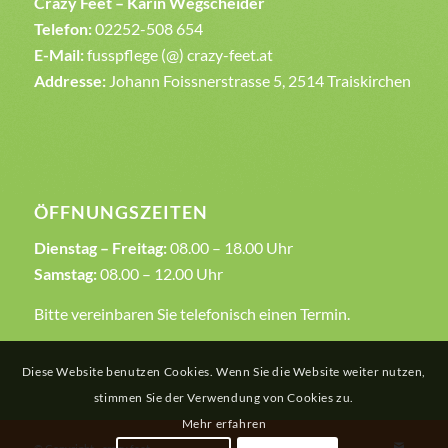
Crazy Feet – Karin Wegscheider
Telefon:
02252-508 654
E-Mail:
fusspflege (@) crazy-feet.at
Addresse:
Johann Foissnerstrasse 5, 2514 Traiskirchen
ÖFFNUNGSZEITEN
Dienstag – Freitag:
08.00 – 18.00 Uhr
Samstag:
08.00 – 12.00 Uhr
Bitte vereinbaren Sie telefonisch einen Termin.
Diese Website benutzen Cookies. Wenn Sie die Website weiter nutzen,
stimmen Sie der Verwendung von Cookies zu.
Mehr erfahren