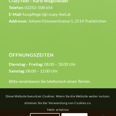
Crazy Feet – Karin Wegscheider
Telefon:
02252-508 654
E-Mail:
fusspflege (@) crazy-feet.at
Addresse:
Johann Foissnerstrasse 5, 2514 Traiskirchen
ÖFFNUNGSZEITEN
Dienstag – Freitag:
08.00 – 18.00 Uhr
Samstag:
08.00 – 12.00 Uhr
Bitte vereinbaren Sie telefonisch einen Termin.
Diese Website benutzen Cookies. Wenn Sie die Website weiter nutzen,
stimmen Sie der Verwendung von Cookies zu.
Mehr erfahren