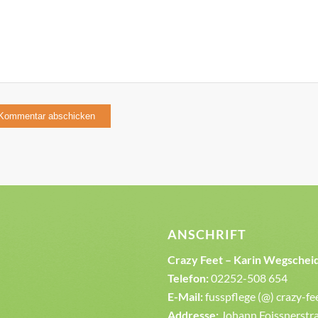
ANSCHRIFT
Crazy Feet – Karin Wegschei
Telefon:
02252-508 654
E-Mail:
fusspflege (@) crazy-fe
Addresse:
Johann Foissnerstra