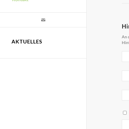
Hi
An d
AKTUELLES
Hin