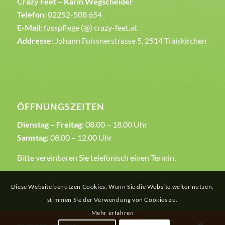
Crazy Feet – Karin Wegscheider
Telefon:
02252-508 654
E-Mail:
fusspflege (@) crazy-feet.at
Addresse:
Johann Foissnerstrasse 5, 2514 Traiskirchen
ÖFFNUNGSZEITEN
Dienstag – Freitag:
08.00 – 18.00 Uhr
Samstag:
08.00 – 12.00 Uhr
Bitte vereinbaren Sie telefonisch einen Termin.
Diese Website benutzen Cookies. Wenn Sie die Website weiter nutzen,
stimmen Sie der Verwendung von Cookies zu.
Mehr erfahren