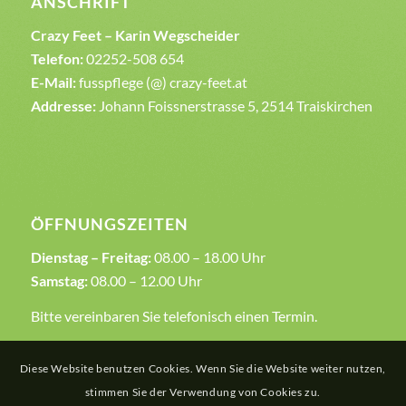
ANSCHRIFT
Crazy Feet – Karin Wegscheider
Telefon:
02252-508 654
E-Mail:
fusspflege (@) crazy-feet.at
Addresse:
Johann Foissnerstrasse 5, 2514 Traiskirchen
ÖFFNUNGSZEITEN
Dienstag – Freitag:
08.00 – 18.00 Uhr
Samstag:
08.00 – 12.00 Uhr
Bitte vereinbaren Sie telefonisch einen Termin.
Diese Website benutzen Cookies. Wenn Sie die Website weiter nutzen,
stimmen Sie der Verwendung von Cookies zu.